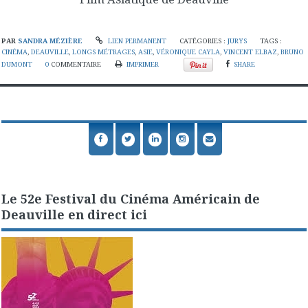
PAR
SANDRA MÉZIÈRE
LIEN PERMANENT
CATÉGORIES :
JURYS
TAGS :
CINÉMA
,
DEAUVILLE
,
LONGS MÉTRAGES
,
ASIE
,
VÉRONIQUE CAYLA
,
VINCENT ELBAZ
,
BRUNO
DUMONT
0
COMMENTAIRE
IMPRIMER
SHARE
Le 52e Festival du Cinéma Américain de
Deauville en direct ici