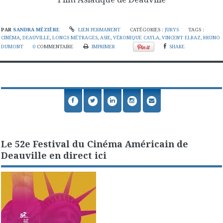
PAR
SANDRA MÉZIÈRE
LIEN PERMANENT
CATÉGORIES :
JURYS
TAGS :
CINÉMA
,
DEAUVILLE
,
LONGS MÉTRAGES
,
ASIE
,
VÉRONIQUE CAYLA
,
VINCENT ELBAZ
,
BRUNO
DUMONT
0
COMMENTAIRE
IMPRIMER
SHARE
Le 52e Festival du Cinéma Américain de
Deauville en direct ici