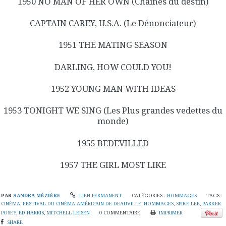
1950 NO MAN OF HER OWN (Chaînes du destin)
CAPTAIN CAREY, U.S.A. (Le Dénonciateur)
1951 THE MATING SEASON
DARLING, HOW COULD YOU!
1952 YOUNG MAN WITH IDEAS
1953 TONIGHT WE SING (Les Plus grandes vedettes du
monde)
1955 BEDEVILLED
1957 THE GIRL MOST LIKE
PAR
SANDRA MÉZIÈRE
LIEN PERMANENT
CATÉGORIES :
HOMMAGES
TAGS :
CINÉMA
,
FESTIVAL DU CINÉMA AMÉRICAIN DE DEAUVILLE
,
HOMMAGES
,
SPIKE LEE
,
PARKER
POSEY
,
ED HARRIS
,
MITCHELL LEISEN
0
COMMENTAIRE
IMPRIMER
SHARE