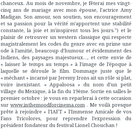
chanceux. Au mois de novembre, je fêterai mes vingt-
cinq ans de mariage avec mon épouse, l'actrice Amy
Madigan. Son amour, son soutien, son encouragement
et sa passion pour la vérité m'apportent une stabilité
constante, la joie et m'inspirent tous les jours.") et le
plaisir de retrouver un western classique qui respecte
magistralement les codes du genre avec en prime une
ode à l’amitié, beaucoup d’humour et évidemment des
Indiens, des paysages majestueux…, et cette envie de
« laisser le temps au temps » à l’image de l’époque à
laquelle se déroule le film. Dommage juste que le
« méchant » incarné par Jeremy Irons ait un rôle si plat,
voire inexistant. « Appaloosa » du nom d’un petit
village du Mexique, à la fin du 19ème. Sortie en salles le
premier octobre : je vous en reparlerai à cette occasion
sur
www.inthemoodforcinema.com
. Me voilà presque
prête à rejoindre « l’IAFT » l’Immense Amicale de vos
Fans Tricolores, pour reprendre l’expression du
président fondateur du festival Lionel Chouchan !