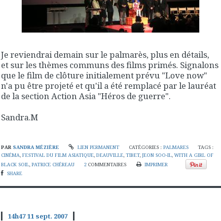
Je reviendrai demain sur le palmarès, plus en détails,
et sur les thèmes communs des films primés. Signalons
que le film de clôture initialement prévu "Love now"
n'a pu être projeté et qu'il a été remplacé par le lauréat
de la section Action Asia "Héros de guerre".
Sandra.M
PAR
SANDRA MÉZIÈRE
LIEN PERMANENT
CATÉGORIES :
PALMARES
TAGS :
CINÉMA
,
FESTIVAL DU FILM ASIATIQUE
,
DEAUVILLE
,
TIBET
,
JEON SOO-IL
,
WITH A GIRL OF
BLACK SOIL
,
PATRICE CHÉREAU
2
COMMENTAIRES
IMPRIMER
SHARE
14h47
11
sept. 2007