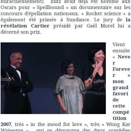
miraculeusement). Blitz avait déjà été nommé aux
Oscars pour « Spellbound » un documentaire sur les
concours d’épellation nationaux. « Rocket science » a
également été primée à Sundance. Le jury de
la
révélation Cartier
présidé par Gaël Morel lui a
décerné son prix.
Vient
ensuite
«
Neve
r
Foreve
r »
mon
grand
favori
de
cette
compé
tition
2007
, très « in the mood for love », très « Wong Kar
Waiesque », qui se démarque des deux comédies