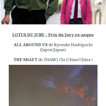
LOTUS DU JURY – Prix du Jury ex-aequo
ALL AROUND US
de Ryosuke Hashiguchi
(Japon/Japan)
THE SHAFT
de ZHANG Chi (Chine/China )