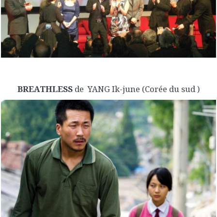
BREATHLESS
de YANG Ik-june (Corée du sud )