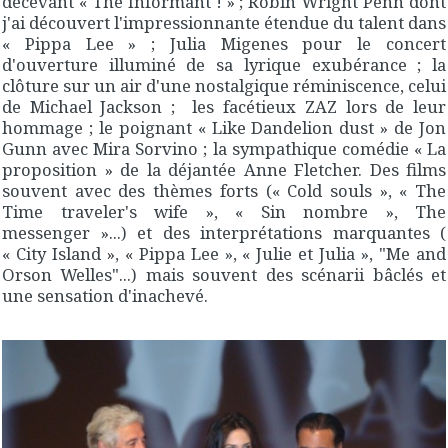
décevant « The Informant ! » ; Robin Wright Penn dont
j'ai découvert l'impressionnante étendue du talent dans
« Pippa Lee » ; Julia Migenes pour le concert
d'ouverture illuminé de sa lyrique exubérance ; la
clôture sur un air d'une nostalgique réminiscence, celui
de Michael Jackson ; les facétieux ZAZ lors de leur
hommage ; le poignant « Like Dandelion dust » de Jon
Gunn avec Mira Sorvino ; la sympathique comédie « La
proposition » de la déjantée Anne Fletcher. Des films
souvent avec des thèmes forts (« Cold souls », « The
Time traveler's wife », « Sin nombre », The
messenger »...) et des interprétations marquantes (
« City Island », « Pippa Lee », « Julie et Julia », "Me and
Orson Welles"...) mais souvent des scénarii bâclés et
une sensation d'inachevé.