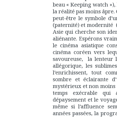
beau « Keeping watch »), l
la réalité pas moins âpre.
peut-être le symbole d’u
(paternité) et modernité
Asie qui cherche son iden
aliénante. Espérons vraim
le cinéma asiatique con
cinéma coréen vers lequ
savoureuse, la lenteur 
allégorique, les sublimes
l’enrichissent, tout co
sombre et éclairante d
mystérieux et non moins f
temps exécrable qui 
dépaysement et le voyage
même si l’affluence sem
années passées, la progr