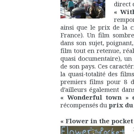
direct 
« With
rempor
ainsi que le prix de la c
France). Un film sombr
dans son sujet, poignant
film tout en retenue, réa
quasi documentaire), un f
de son pays. Ces caractér
la quasi-totalité des fil
premiers films pour 8 d
d’ailleurs également dans
« Wonderful town » e
récompensés du
prix du
« Flower in the pocket