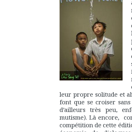
leur propre solitude et a
font que se croiser san
d’ailleurs très peu, e
mutisme). Là encore, co
compétition de cette éditi