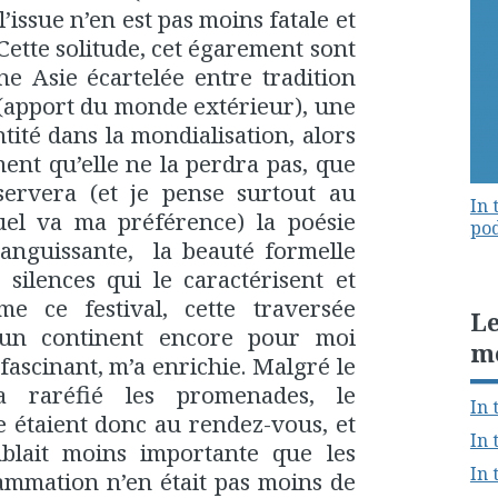
’issue n’en est pas moins fatale et
 Cette solitude, cet égarement sont
ne Asie écartelée entre tradition
 (apport du monde extérieur), une
tité dans la mondialisation, alors
ent qu’elle ne la perdra pas, que
servera (et je pense surtout au
In 
el va ma préférence) la poésie
pod
languissante, la beauté formelle
 silences qui le caractérisent et
mme ce festival, cette traversée
Le
’un continent encore pour moi
m
ascinant, m’a enrichie. Malgré le
a raréfié les promenades, le
In 
 étaient donc au rendez-vous, et
In 
blait moins importante que les
In 
ammation n’en était pas moins de