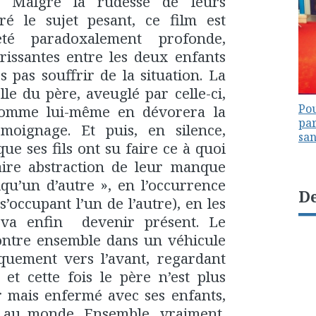
. Malgré la rudesse de leurs
ré le sujet pesant, ce film est
eté paradoxalement profonde,
rissantes entre les deux enfants
s pas souffrir de la situation. La
lle du père, aveuglé par celle-ci,
Pou
comme lui-même en dévorera la
par
moignage. Et puis, en silence,
sa
ue ses fils ont su faire ce à quoi
faire abstraction de leur manque
qu’un d’autre », en l’occurrence
De
’occupant l’un de l’autre), en les
 va enfin devenir présent. Le
ontre ensemble dans un véhicule
iquement vers l’avant, regardant
et cette fois le père n’est plus
 mais enfermé avec ses enfants,
t au monde. Ensemble, vraiment,