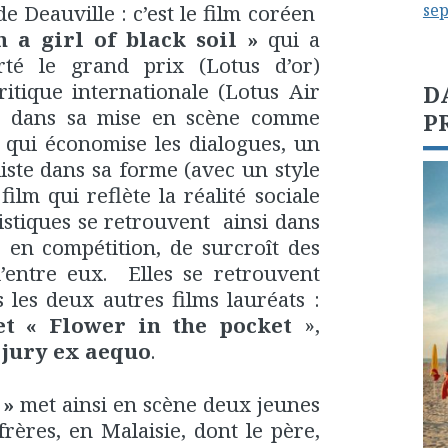
de Deauville : c’est le film coréen
se
 a girl of black soil »
qui a
té le grand prix (Lotus d’or)
ritique internationale (Lotus Air
D
e dans sa mise en scène comme
P
, qui économise les dialogues, un
liste dans sa forme (avec un style
ilm qui reflète la réalité sociale
istiques se retrouvent ainsi dans
ms en compétition, de surcroît des
’entre eux. Elles se retrouvent
 les deux autres films lauréats :
t « Flower in the pocket
»,
 jury ex aequo
.
 »
met ainsi en scène de
ux jeunes
frères, en Malaisie, dont le père,