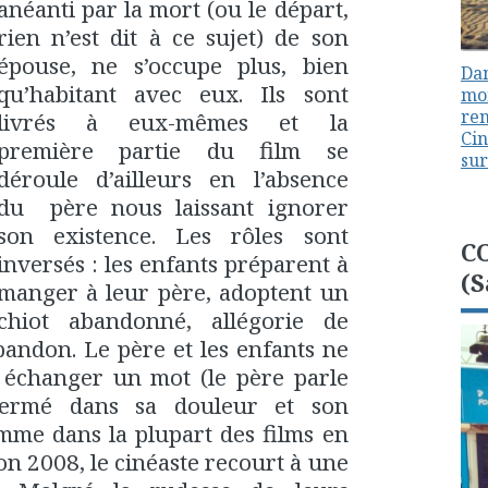
anéanti par la mort (ou le départ,
rien n’est dit à ce sujet) de son
épouse, ne s’occupe plus, bien
Dan
qu’habitant avec eux. Ils sont
mon
ren
livrés à eux-mêmes et la
Cin
première partie du film se
sur
déroule d’ailleurs en l’absence
du père nous laissant ignorer
son existence. Les rôles sont
C
inversés : les enfants préparent à
(S
manger à leur père, adoptent un
chiot abandonné, allégorie de
bandon. Le père et les enfants ne
s échanger un mot (le père parle
nfermé dans sa douleur et son
mme dans la plupart des films en
on 2008, le cinéaste recourt à une