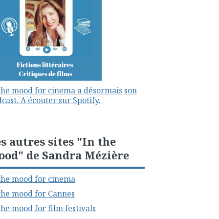
the mood for cinema a désormais son
cast. A écouter sur Spotify.
s autres sites "In the
ood" de Sandra Mézière
the mood for cinema
the mood for Cannes
the mood for film festivals