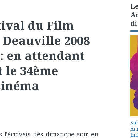
Le
Am
tival du Film
di
 Deauville 2008
) : en attendant
t le 34ème
 Cinéma
Sui
Amé
s l’écrivais dès dimanche soir en
In