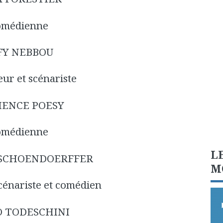
omédienne
FY NEBBOU
eur et scénariste
ENCE POESY
omédienne
L
 SCHOENDOERFFER
M
scénariste et comédien
 TODESCHINI