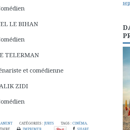
se
Comédien
EL LE BIHAN
D
P
Comédien
LE TELERMAN
cénariste et comédienne
ALIK ZIDI
Comédien
MANENT
CATÉGORIES :
JURYS
TAGS :
CINÉMA
,
TAIRE
IMPRIMER
SHARE