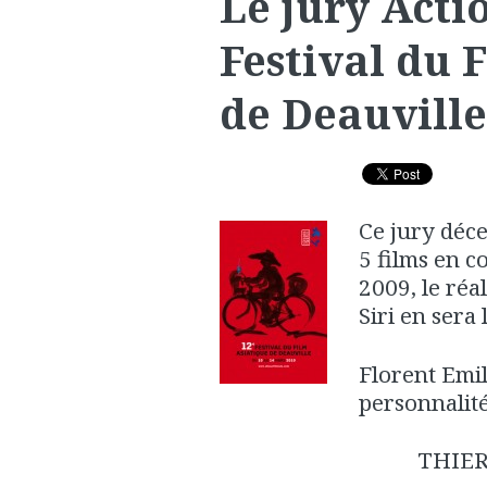
Le jury Acti
Festival du 
de Deauville
Ce jury déce
5 films en c
2009, le réa
Siri en sera 
Florent Emil
personnalité
THIE