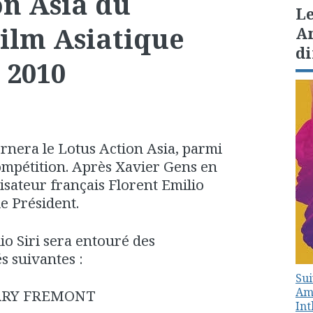
on Asia du
Le
Film Asiatique
Am
di
 2010
rnera le Lotus Action Asia, parmi
ompétition. Après Xavier Gens en
lisateur français Florent Emilio
le Président.
io Siri sera entouré des
s suivantes :
Sui
Amé
RRY FREMONT
In