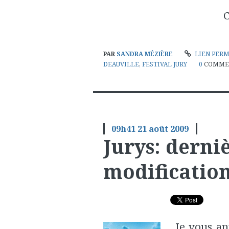
PAR
SANDRA MÉZIÈRE
LIEN PER
DEAUVILLE
,
FESTIVAL JURY
0
COMME
09h41
21
août 2009
Jurys: derni
modifications
Je vous an