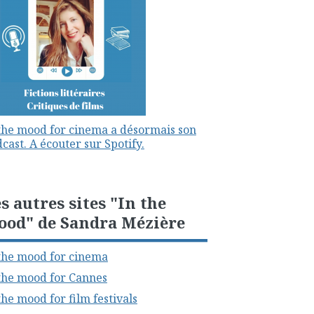
the mood for cinema a désormais son
cast. A écouter sur Spotify.
s autres sites "In the
ood" de Sandra Mézière
the mood for cinema
the mood for Cannes
the mood for film festivals