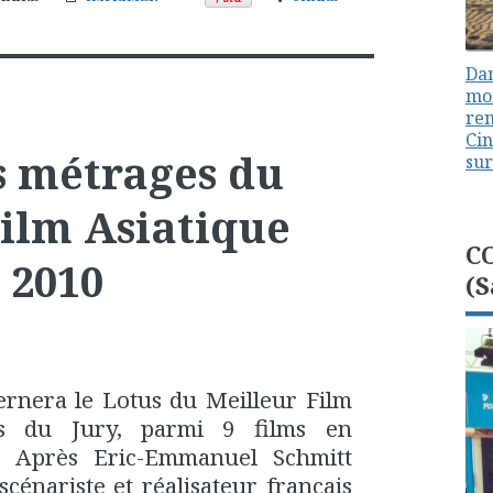
Dan
mon
ren
Cin
s métrages du
sur
Film Asiatique
C
 2010
(S
ernera le Lotus du Meilleur Film
us du Jury, parmi 9 films en
n. Après Eric-Emmanuel Schmitt
scénariste et réalisateur français