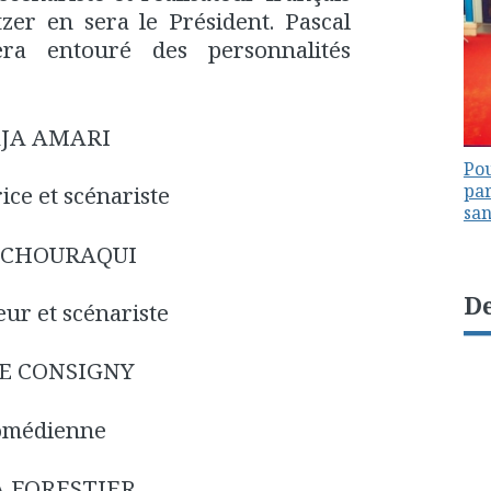
tzer en sera le Président. Pascal
era entouré des personnalités
JA AMARI
Pou
par
rice et scénariste
sa
 CHOURAQUI
De
eur et scénariste
E CONSIGNY
omédienne
 FORESTIER