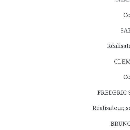
C
SA
Réalisat
CLEM
C
FREDERIC
Réalisateur, 
BRUNO