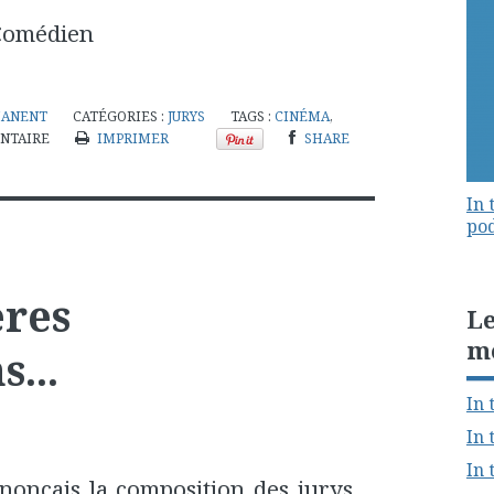
Comédien
MANENT
CATÉGORIES :
JURYS
TAGS :
CINÉMA
,
NTAIRE
IMPRIMER
SHARE
In 
pod
ères
Le
m
...
In 
In 
In 
nonçais la composition des jurys